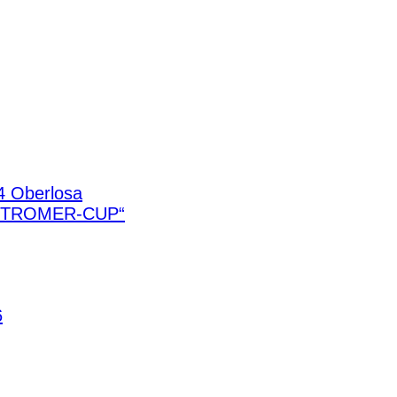
4 Oberlosa
STROMER-CUP“
6