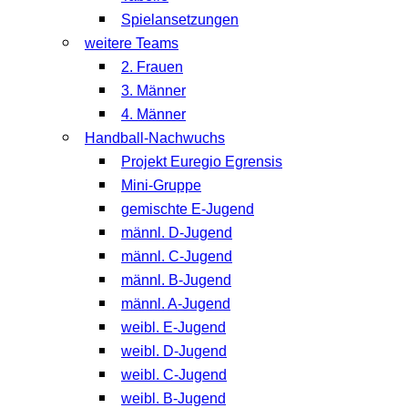
Spielansetzungen
weitere Teams
2. Frauen
3. Männer
4. Männer
Handball-Nachwuchs
Projekt Euregio Egrensis
Mini-Gruppe
gemischte E-Jugend
männl. D-Jugend
männl. C-Jugend
männl. B-Jugend
männl. A-Jugend
weibl. E-Jugend
weibl. D-Jugend
weibl. C-Jugend
weibl. B-Jugend