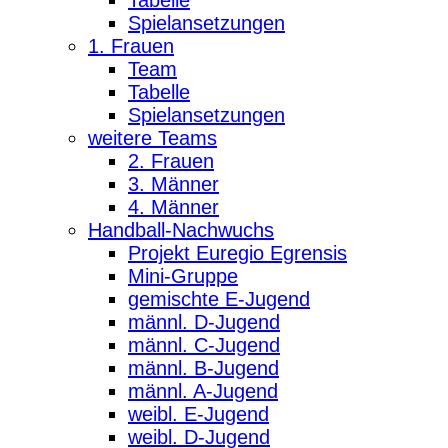
Spielansetzungen
1. Frauen
Team
Tabelle
Spielansetzungen
weitere Teams
2. Frauen
3. Männer
4. Männer
Handball-Nachwuchs
Projekt Euregio Egrensis
Mini-Gruppe
gemischte E-Jugend
männl. D-Jugend
männl. C-Jugend
männl. B-Jugend
männl. A-Jugend
weibl. E-Jugend
weibl. D-Jugend