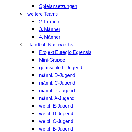
Spielansetzungen
weitere Teams
2. Frauen
3. Männer
4. Männer
Handball-Nachwuchs
Projekt Euregio Egrensis
Mini-Gruppe
gemischte E-Jugend
männl. D-Jugend
männl. C-Jugend
männl. B-Jugend
männl. A-Jugend
weibl. E-Jugend
weibl. D-Jugend
weibl. C-Jugend
weibl. B-Jugend