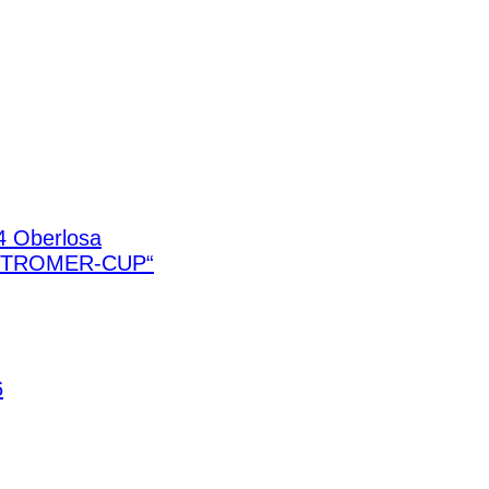
4 Oberlosa
STROMER-CUP“
6