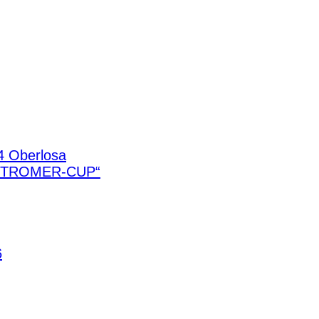
4 Oberlosa
STROMER-CUP“
6