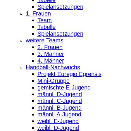
Spielansetzungen
1. Frauen
Team
Tabelle
Spielansetzungen
weitere Teams
2. Frauen
3. Männer
4. Männer
Handball-Nachwuchs
Projekt Euregio Egrensis
Mini-Gruppe
gemischte E-Jugend
männl. D-Jugend
männl. C-Jugend
männl. B-Jugend
männl. A-Jugend
weibl. E-Jugend
weibl. D-Jugend