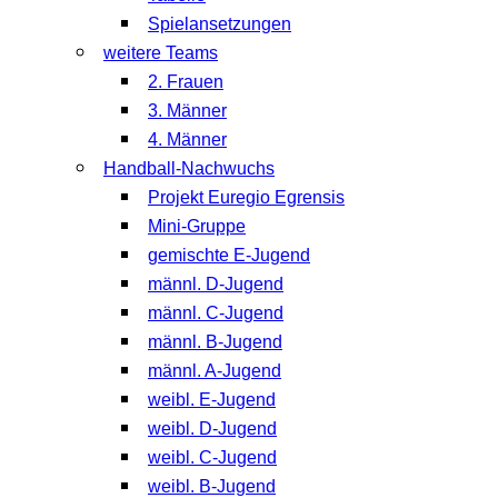
Spielansetzungen
weitere Teams
2. Frauen
3. Männer
4. Männer
Handball-Nachwuchs
Projekt Euregio Egrensis
Mini-Gruppe
gemischte E-Jugend
männl. D-Jugend
männl. C-Jugend
männl. B-Jugend
männl. A-Jugend
weibl. E-Jugend
weibl. D-Jugend
weibl. C-Jugend
weibl. B-Jugend