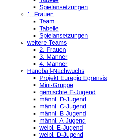
Spielansetzungen
1. Frauen
Team
Tabelle
Spielansetzungen
weitere Teams
2. Frauen
3. Männer
4. Männer
Handball-Nachwuchs
Projekt Euregio Egrensis
Mini-Gruppe
gemischte E-Jugend
männl. D-Jugend
männl. C-Jugend
männl. B-Jugend
männl. A-Jugend
weibl. E-Jugend
weibl. D-Jugend