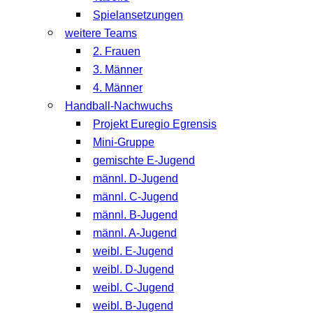
Spielansetzungen
weitere Teams
2. Frauen
3. Männer
4. Männer
Handball-Nachwuchs
Projekt Euregio Egrensis
Mini-Gruppe
gemischte E-Jugend
männl. D-Jugend
männl. C-Jugend
männl. B-Jugend
männl. A-Jugend
weibl. E-Jugend
weibl. D-Jugend
weibl. C-Jugend
weibl. B-Jugend