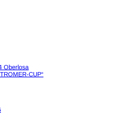
4 Oberlosa
STROMER-CUP“
6