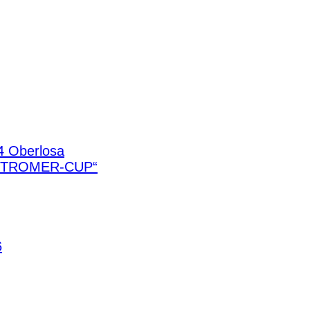
4 Oberlosa
STROMER-CUP“
6