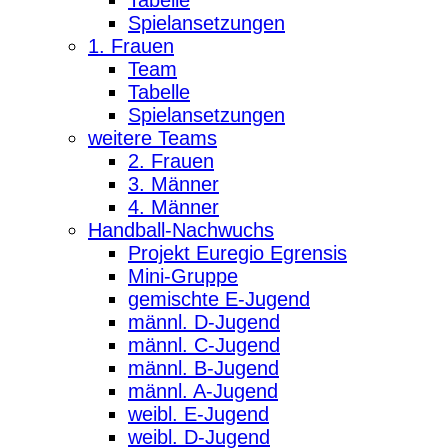
Spielansetzungen
1. Frauen
Team
Tabelle
Spielansetzungen
weitere Teams
2. Frauen
3. Männer
4. Männer
Handball-Nachwuchs
Projekt Euregio Egrensis
Mini-Gruppe
gemischte E-Jugend
männl. D-Jugend
männl. C-Jugend
männl. B-Jugend
männl. A-Jugend
weibl. E-Jugend
weibl. D-Jugend