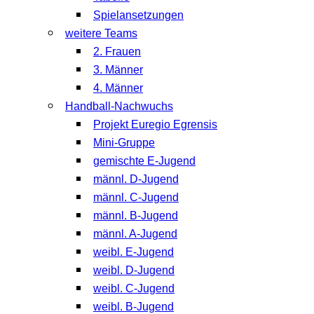
Spielansetzungen
weitere Teams
2. Frauen
3. Männer
4. Männer
Handball-Nachwuchs
Projekt Euregio Egrensis
Mini-Gruppe
gemischte E-Jugend
männl. D-Jugend
männl. C-Jugend
männl. B-Jugend
männl. A-Jugend
weibl. E-Jugend
weibl. D-Jugend
weibl. C-Jugend
weibl. B-Jugend