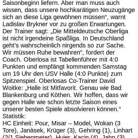
Saisonbeginn liefern. Aber man muss auch
wissen, dass unsere hochkarätigen Neuzugänge
sich an diese Liga gewöhnen müssen“, warnt
Ladislav Brykner vor zu großen Erwartungen.
Der Trainer sagt: „Die Mitteldeutsche Oberliga
ist nicht irgendeine Spaßliga. In Deutschland
geht’s wahrscheinlich nirgends so zur Sache.
Wir müssen Ruhe bewahren“, fordert der
Coach. Oberlosa ist Tabellenführer mit 4:0
Punkten und empfängt kommenden Samstag
um 19 Uhr den USV Halle (4:0 Punkte) zum
Spitzenspiel. Oberlosas Co-Trainer David
Woitke: „Halle ist Mitfavorit. Genau wie Bad
Blankenburg und Köthen. Wir hoffen, dass wir
gegen Halle wie schon letzte Saison eines
unserer besten Spiele absolvieren können.“
Statistik:
HC Einheit: Pour, Misar – Model, Wokan (3
Tore), Janàsek, Krüger (3), Gehring (1), Linhart
(2/1 Siebenmeter), Hujer, Kacin (4), Jahn (3),