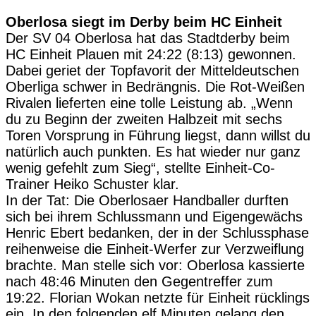
Oberlosa siegt im Derby beim HC Einheit
Der SV 04 Oberlosa hat das Stadtderby beim
HC Einheit Plauen mit 24:22 (8:13) gewonnen.
Dabei geriet der Topfavorit der Mitteldeutschen
Oberliga schwer in Bedrängnis. Die Rot-Weißen
Rivalen lieferten eine tolle Leistung ab. „Wenn
du zu Beginn der zweiten Halbzeit mit sechs
Toren Vorsprung in Führung liegst, dann willst du
natürlich auch punkten. Es hat wieder nur ganz
wenig gefehlt zum Sieg“, stellte Einheit-Co-
Trainer Heiko Schuster klar.
In der Tat: Die Oberlosaer Handballer durften
sich bei ihrem Schlussmann und Eigengewächs
Henric Ebert bedanken, der in der Schlussphase
reihenweise die Einheit-Werfer zur Verzweiflung
brachte. Man stelle sich vor: Oberlosa kassierte
nach 48:46 Minuten den Gegentreffer zum
19:22. Florian Wokan netzte für Einheit rücklings
ein. In den folgenden elf Minuten gelang den