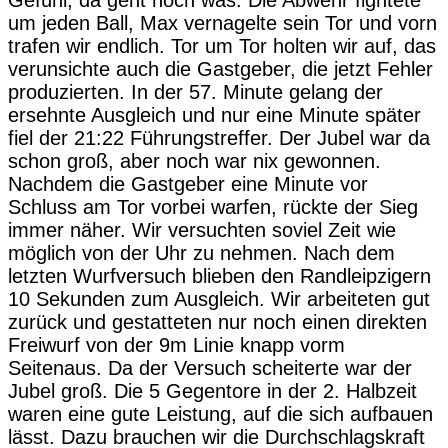
Gefühl, da geht noch was. Die Abwehr fightete
um jeden Ball, Max vernagelte sein Tor und vorn
trafen wir endlich. Tor um Tor holten wir auf, das
verunsichte auch die Gastgeber, die jetzt Fehler
produzierten. In der 57. Minute gelang der
ersehnte Ausgleich und nur eine Minute später
fiel der 21:22 Führungstreffer. Der Jubel war da
schon groß, aber noch war nix gewonnen.
Nachdem die Gastgeber eine Minute vor
Schluss am Tor vorbei warfen, rückte der Sieg
immer näher. Wir versuchten soviel Zeit wie
möglich von der Uhr zu nehmen. Nach dem
letzten Wurfversuch blieben den Randleipzigern
10 Sekunden zum Ausgleich. Wir arbeiteten gut
zurück und gestatteten nur noch einen direkten
Freiwurf von der 9m Linie knapp vorm
Seitenaus. Da der Versuch scheiterte war der
Jubel groß. Die 5 Gegentore in der 2. Halbzeit
waren eine gute Leistung, auf die sich aufbauen
lässt. Dazu brauchen wir die Durchschlagskraft