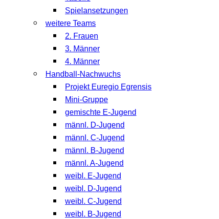
Spielansetzungen
weitere Teams
2. Frauen
3. Männer
4. Männer
Handball-Nachwuchs
Projekt Euregio Egrensis
Mini-Gruppe
gemischte E-Jugend
männl. D-Jugend
männl. C-Jugend
männl. B-Jugend
männl. A-Jugend
weibl. E-Jugend
weibl. D-Jugend
weibl. C-Jugend
weibl. B-Jugend