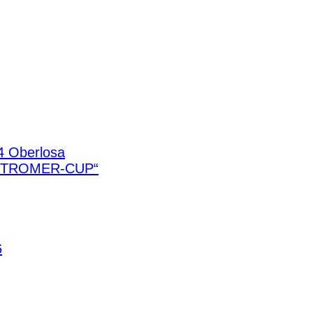
4 Oberlosa
STROMER-CUP“
6