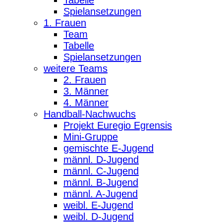
Spielansetzungen
1. Frauen
Team
Tabelle
Spielansetzungen
weitere Teams
2. Frauen
3. Männer
4. Männer
Handball-Nachwuchs
Projekt Euregio Egrensis
Mini-Gruppe
gemischte E-Jugend
männl. D-Jugend
männl. C-Jugend
männl. B-Jugend
männl. A-Jugend
weibl. E-Jugend
weibl. D-Jugend