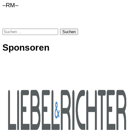
–RM–
Suchen
nach:
Sponsoren