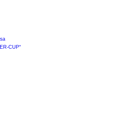
osa
ER-CUP“