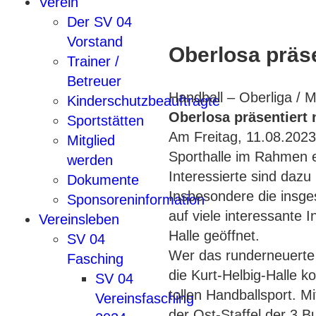
Verein
Der SV 04
Vorstand
Oberlosa präs
Trainer /
Betreuer
Handball – Oberliga / 
Kinderschutzbeauftragte
Oberlosa präsentiert
Sportstätten
Am Freitag, 11.08.2023,
Mitglied
Sporthalle im Rahmen e
werden
Interessierte sind dazu
Dokumente
Insbesondere die insge
Sponsoreninformation
auf viele interessante I
Vereinsleben
Halle geöffnet.
SV 04
Wer das runderneuerte 
Fasching
die Kurt-Helbig-Halle k
SV 04
tollen Handballsport. Mi
Vereinsfasching
der Ost-Staffel der 3.B