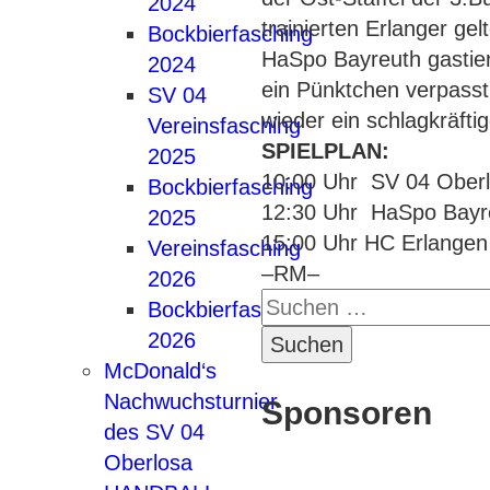
2024
trainierten Erlanger ge
Bockbierfasching
HaSpo Bayreuth gastier
2024
ein Pünktchen verpasst
SV 04
wieder ein schlagkräfti
Vereinsfasching
SPIELPLAN:
2025
10:00 Uhr SV 04 Ober
Bockbierfasching
12:30 Uhr HaSpo Bayre
2025
15:00 Uhr HC Erlangen 
Vereinsfasching
–RM–
2026
Suchen
Bockbierfasching
nach:
2026
McDonald‘s
Nachwuchsturnier
Sponsoren
des SV 04
Oberlosa