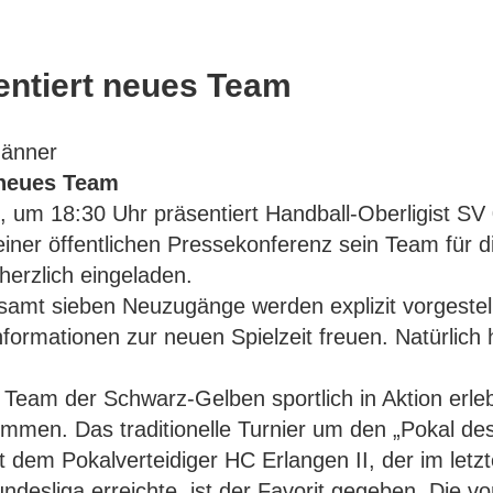
entiert neues Team
Männer
 neues Team
 um 18:30 Uhr präsentiert Handball-Oberligist SV 
iner öffentlichen Pressekonferenz sein Team für d
 herzlich eingeladen.
samt sieben Neuzugänge werden explizit vorgestel
nformationen zur neuen Spielzeit freuen. Natürlich 
Team der Schwarz-Gelben sportlich in Aktion erle
ommen. Das traditionelle Turnier um den „Pokal de
t dem Pokalverteidiger HC Erlangen II, der im letzt
undesliga erreichte, ist der Favorit gegeben. Die v