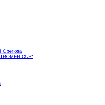
4 Oberlosa
STROMER-CUP“
6