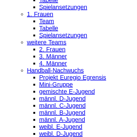
Spielansetzungen
1. Frauen
Team
Tabelle
Spielansetzungen
weitere Teams
2. Frauen
3. Männer
4. Männer
Handball-Nachwuchs
Projekt Euregio Egrensis
Mini-Gruppe
gemischte E-Jugend
männl. D-Jugend
männl. C-Jugend
männl. B-Jugend
männl. A-Jugend
weibl. E-Jugend
weibl. D-Jugend