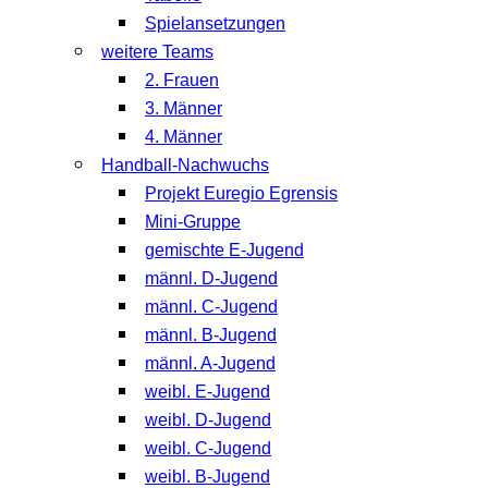
Spielansetzungen
weitere Teams
2. Frauen
3. Männer
4. Männer
Handball-Nachwuchs
Projekt Euregio Egrensis
Mini-Gruppe
gemischte E-Jugend
männl. D-Jugend
männl. C-Jugend
männl. B-Jugend
männl. A-Jugend
weibl. E-Jugend
weibl. D-Jugend
weibl. C-Jugend
weibl. B-Jugend