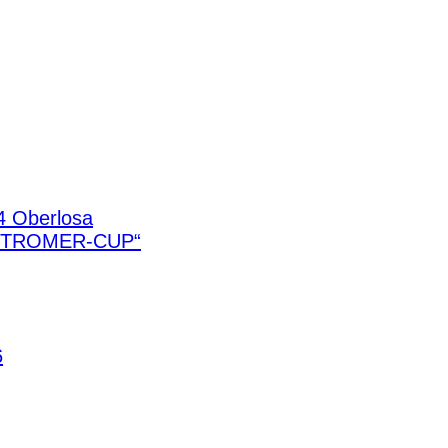
4 Oberlosa
STROMER-CUP“
6