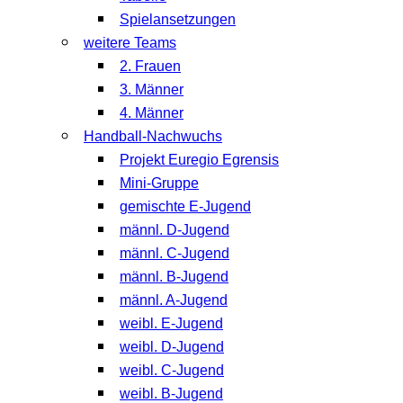
Spielansetzungen
weitere Teams
2. Frauen
3. Männer
4. Männer
Handball-Nachwuchs
Projekt Euregio Egrensis
Mini-Gruppe
gemischte E-Jugend
männl. D-Jugend
männl. C-Jugend
männl. B-Jugend
männl. A-Jugend
weibl. E-Jugend
weibl. D-Jugend
weibl. C-Jugend
weibl. B-Jugend