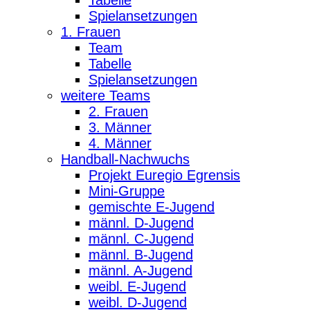
Spielansetzungen
1. Frauen
Team
Tabelle
Spielansetzungen
weitere Teams
2. Frauen
3. Männer
4. Männer
Handball-Nachwuchs
Projekt Euregio Egrensis
Mini-Gruppe
gemischte E-Jugend
männl. D-Jugend
männl. C-Jugend
männl. B-Jugend
männl. A-Jugend
weibl. E-Jugend
weibl. D-Jugend