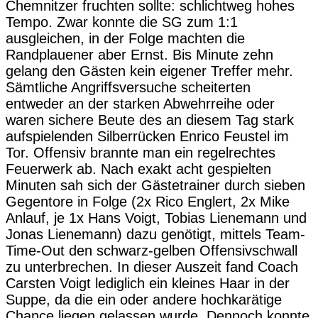
Chemnitzer fruchten sollte: schlichtweg hohes
Tempo. Zwar konnte die SG zum 1:1
ausgleichen, in der Folge machten die
Randplauener aber Ernst. Bis Minute zehn
gelang den Gästen kein eigener Treffer mehr.
Sämtliche Angriffsversuche scheiterten
entweder an der starken Abwehrreihe oder
waren sichere Beute des an diesem Tag stark
aufspielenden Silberrücken Enrico Feustel im
Tor. Offensiv brannte man ein regelrechtes
Feuerwerk ab. Nach exakt acht gespielten
Minuten sah sich der Gästetrainer durch sieben
Gegentore in Folge (2x Rico Englert, 2x Mike
Anlauf, je 1x Hans Voigt, Tobias Lienemann und
Jonas Lienemann) dazu genötigt, mittels Team-
Time-Out den schwarz-gelben Offensivschwall
zu unterbrechen. In dieser Auszeit fand Coach
Carsten Voigt lediglich ein kleines Haar in der
Suppe, da die ein oder andere hochkarätige
Chance liegen gelassen wurde. Dennoch konnte